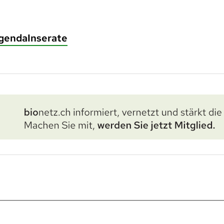
genda
Inserate