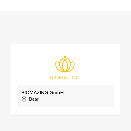
KöniGnuss
BIOMAZING GmbH
Morga AG
BachserM
B
Köniz
Baar
Ebnat-Kappel
Züric