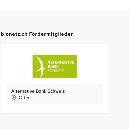
bionetz.ch Fördermitglieder
ärt Albisrieden
iomilk AG
Alternative Bank Schweiz
REFORM VETSCH
bio-familia 
BIO S
h Albisrieden
Worb
Olten
Buchs
Sachseln
Ba