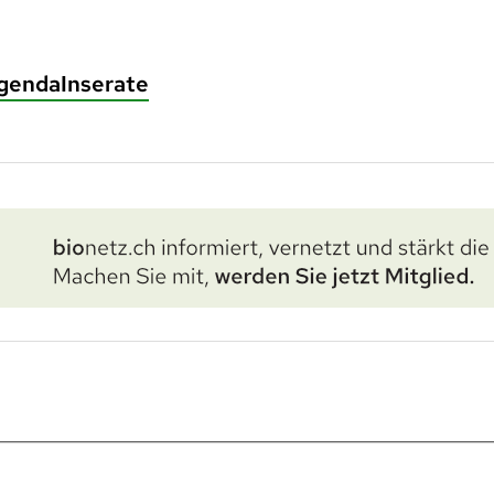
genda
Inserate