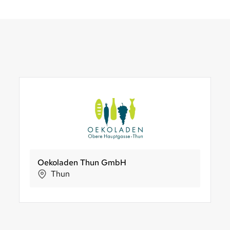
Farfalla Essentials AG
Oekoladen Thun GmbH
NaturKraftWerke®
Naturla
B
Uster
Thun
Aathal-Seegräben
Wald