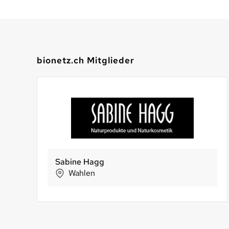
bionetz.ch Mitglieder
Sabine Hagg
KöniGnuss
Wahlen
Köniz