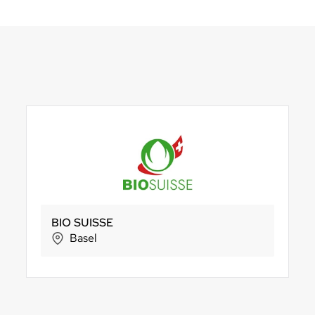
BachserMärt Plus Eglisau
BIO SUISSE
Holle baby food AG
Vier Lin
S
Eglisau
Basel
Riehen
Schli