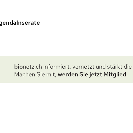
genda
Inserate