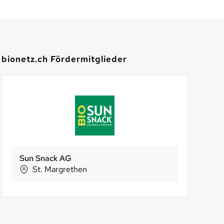
bionetz.ch Fördermitglieder
den Imbisscafé
un Snack AG
Sun Snack AG
Drüegg
Bertschi AG 
BIO S
eren
St. Margrethen
St. Margrethen
Wädenswil
Birsfelde
Ba