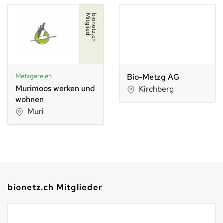
d
b
i
o
n
e
t
z
.
c
h
M
i
t
g
l
i
e
Metzgereien
Bio-Metzg AG
Murimoos werken und
Kirchberg
wohnen
Muri
bionetz.ch Mitglieder