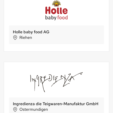
SwissBioColostrum AG
Cham
edienza die Teigwaren-Manufaktur GmbH
SPAR Hand
stermundigen
Gossau