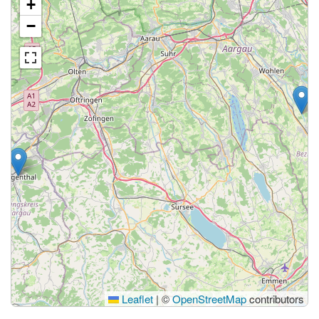
+
−
Leaflet
|
©
OpenStreetMap
contributors