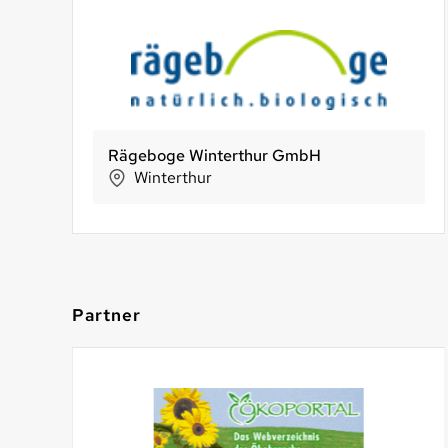
Rägeboge Winterthur GmbH
Vier Linden Imbisscafé
Winterthur
Schlieren
Partner