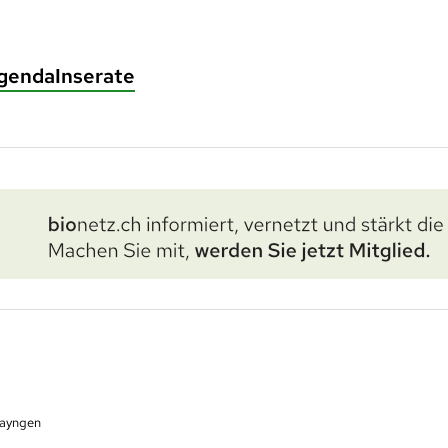
genda
Inserate
hayngen