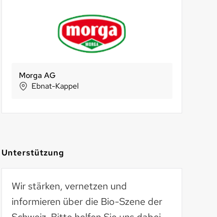
ck AG
io-Beck Lehmann
Morga AG
Frohkost Acherschol
Höheners
Altern
Margrethen
Lanterswil
Ebnat-Kappel
Wetzikon
Basel
Ol
Unterstützung
Wir stärken, vernetzen und
informieren über die Bio-Szene der
Schweiz. Bitte helfen Sie uns dabei