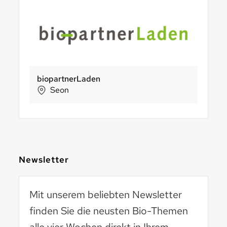
SPAR Handels AG
biopartnerLaden
Phag GmbH
Sun Sna
B
Gossau (SG)
Seon
Walchwil
St. 
Newsletter
Mit unserem beliebten Newsletter
finden Sie die neusten Bio-Themen
alle vier Wochen direkt in Ihrem