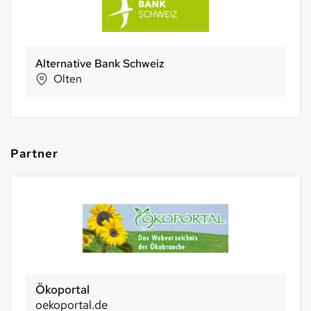
 Bank Schweiz
Sun Snack AG
St. Margrethe
Partner
Ökoportal
oekoportal.de