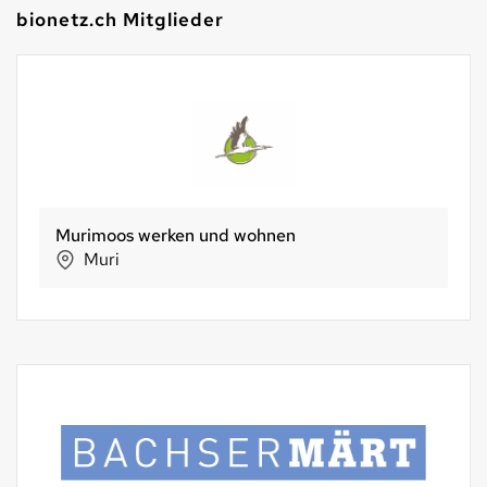
bionetz.ch Mitglieder
moos werken und wohnen
Oekolade
uri
Thun