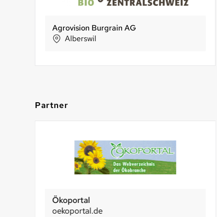
Agrovision Burgrain AG
REFORM VETSCH
Bio Partner Schweiz AG
Alberswil
Buchs
Seon
Partner
Ökoportal
oekoportal.de