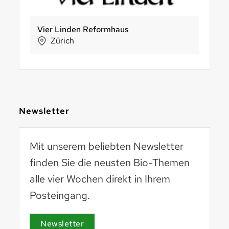
Vita Naturalis GmbH
Vier Linden Reformhaus
NaturKraftWerke®
Vier Li
O
Stäfa
Zürich
Aathal-Seegräben
Züri
Newsletter
Mit unserem beliebten Newsletter
finden Sie die neusten Bio-Themen
alle vier Wochen direkt in Ihrem
Posteingang.
Basel 2030
basel2030.ch
Newsletter