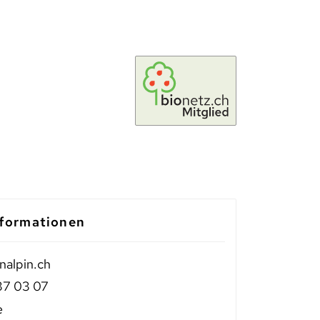
formationen
nalpin.ch
37 03 07
e