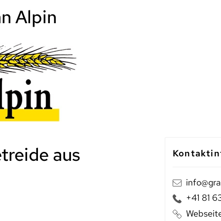
n Alpin
treide aus
Kontaktin
info@gra
+41 81 6
Webseit