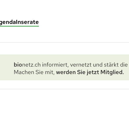
genda
Inserate