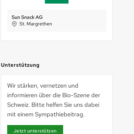
nden Reformhaus
pen Food Network Schweiz (OFN)
Sun Snack AG
BIOMAZING GmbH
Sabine Hagg
Holle
ch
Bern
St. Margrethen
Baar
Wahlen
Ri
Unterstützung
Wir stärken, vernetzen und
informieren über die Bio-Szene der
Schweiz. Bitte helfen Sie uns dabei
mit einem Sympathiebeitrag.
AöL
aoel.org
Jetzt unterstützen