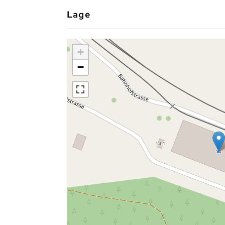
Lage
+
−