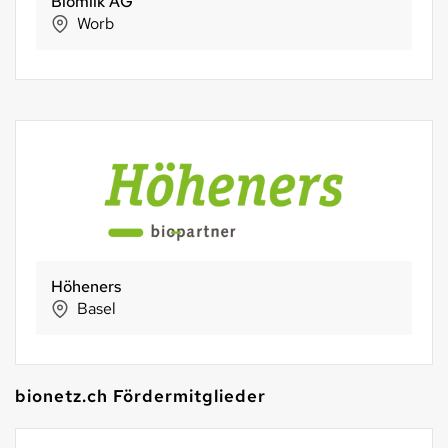
Frohkost Acherschollä
Wetzikon
Delinat AG
Sankt Gallen
bionetz.ch Fördermitglieder