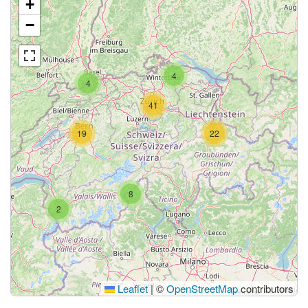
+
−
4
4
41
19
22
8
2
Leaflet
|
©
OpenStreetMap
contributors