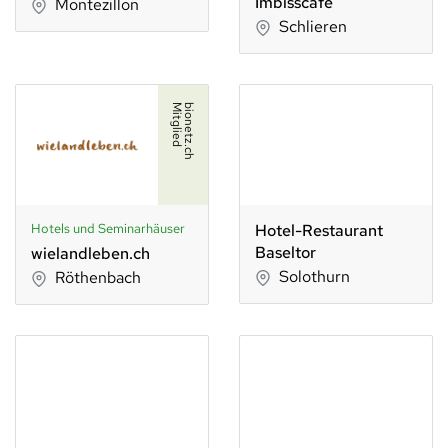
Imbisscafé
Montezillon
Schlieren
d
b
i
o
n
e
t
z
.
c
h
M
i
t
g
l
i
e
Hotels und Seminarhäuser
Hotel-Restaurant
Baseltor
wielandleben.ch
Solothurn
Röthenbach