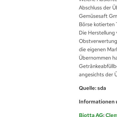
Abschluss der 
Gemüsesaft GmbH
Börse kotierten 
Die Herstellung 
Obstverwertungs
die eigenen Mar
Übernommen hatt
Getränkeabfüllbe
angesichts der Ü
Quelle: sda
Informationen 
Biotta AG
:
Cle