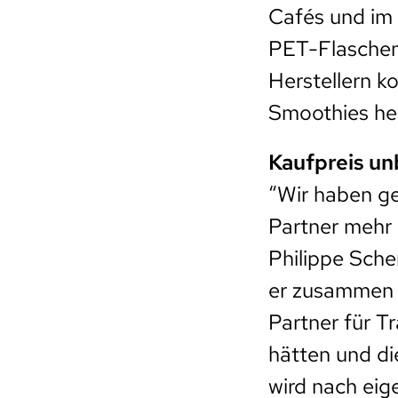
Cafés und im D
PET-Flaschen
Herstellern ko
Smoothies her
Kaufpreis u
“Wir haben ge
Partner mehr 
Philippe Sch
er zusammen m
Partner für T
hätten und di
wird nach ei