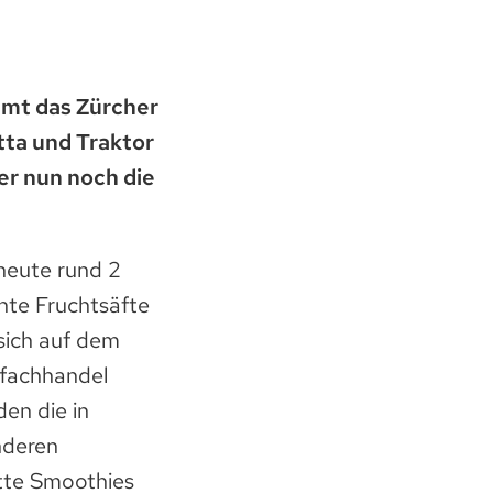
mmt das Zürcher
ta und Traktor
er nun noch die
heute rund 2
nte Fruchtsäfte
 sich auf dem
nfachhandel
den die in
nderen
itte Smoothies