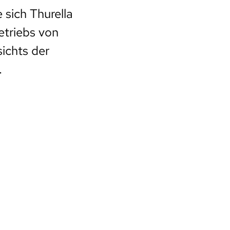
sich Thurella
etriebs von
sichts der
.