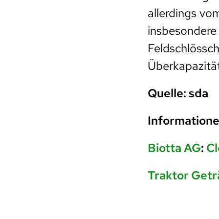
allerdings v
insbesondere
Feldschlössch
Überkapazität
Quelle: sda
Informatione
Biotta AG
:
Cl
Traktor Get