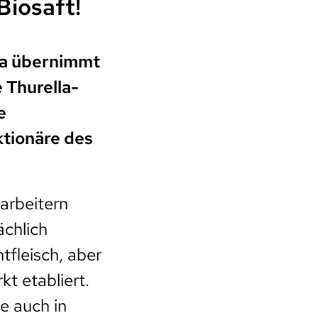
Biosaft!
la übernimmt
 Thurella-
e
ktionäre des
arbeitern
ächlich
tfleisch, aber
t etabliert.
e auch in