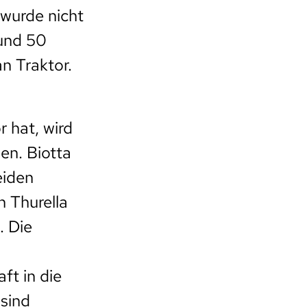
 wurde nicht
und 50
n Traktor.
 hat, wird
n. Biotta
eiden
n Thurella
. Die
t in die
 sind