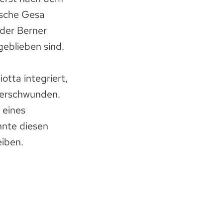
tsche Gesa
der Berner
geblieben sind.
tta integriert,
 verschwunden.
 eines
nnte diesen
eiben.