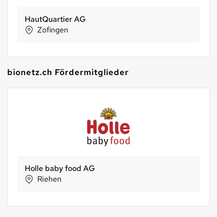
gebana AG
Zürich
bionetz.ch Fördermitglieder
Morga AG
Ebnat-Kappel