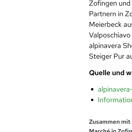
Zofingen und 
Partnern in Z
Meierbeck aus
Valposchiavo 
alpinavera Sh
Steiger Pur a
Quelle und w
alpinavera
Informatio
Zusammen mit v
Marché in Zofin