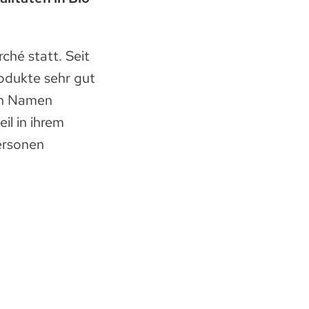
ché statt. Seit
odukte sehr gut
nen Namen
il in ihrem
ersonen