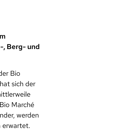
am
-, Berg- und
der Bio
hat sich der
ittlerweile
 Bio Marché
lender, werden
 erwartet.