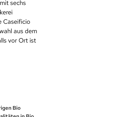
 mit sechs
kerei
 Caseificio
swahl aus dem
s vor Ort ist
rigen Bio
litäten in Bio