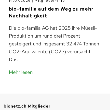
10.07.2026 | Branchen-News
Taste Not Waste: Food Save bis
zum Teller
Trockenes Brot ist fast genauso wertvoll
wie frisches. Man muss einfach wissen,
was man daraus zubereiten kann: zu
Paniermehl verarbeitet, lassen…
Mehr lesen
bionetz.ch Mitglieder