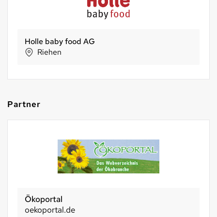
NaturKraftWerke®
Aathal-Seegräben
Partner
Ökoportal
oekoportal.de