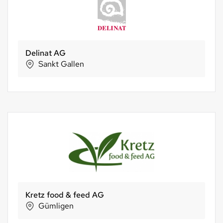
Farfalla Essentials AG
Uster
mietkoch.ch
Kiental