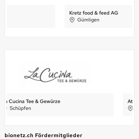
Kretz food & feed AG
Gümligen
Attitude Bio SA
Plan-les-Ouates
bionetz.ch Fördermitglieder