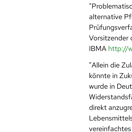
"Problematisc
alternative P
Prüfungsverfa
Vorsitzender 
IBMA
http://
"Allein die Z
könnte in Zuku
wurde in Deut
Widerstandsf
direkt anzug
Lebensmittel
vereinfachtes