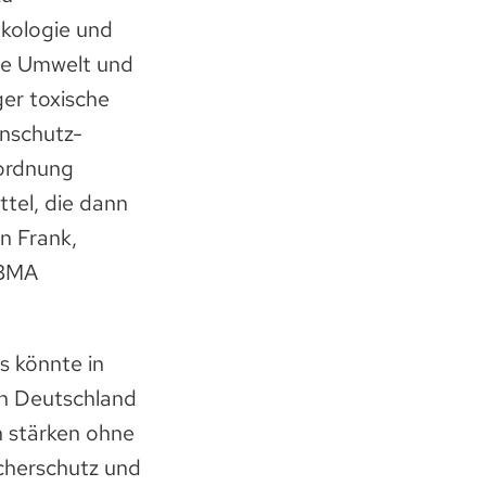
 Ökologie und
die Umwelt und
er toxische
enschutz-
rordnung
ttel, die dann
n Frank,
IBMA
s könnte in
 in Deutschland
n stärken ohne
cherschutz und