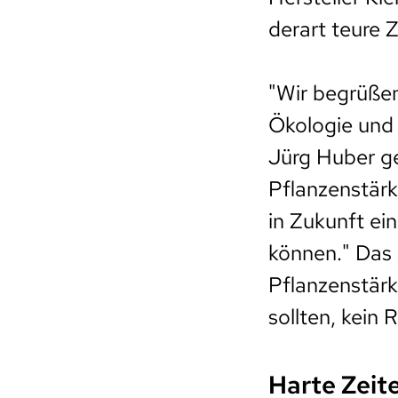
derart teure 
"Wir begrüßen
Ökologie und 
Jürg Huber ge
Pflanzenstär
in Zukunft ei
können." Das s
Pflanzenstärk
sollten, kein
Harte Zeit