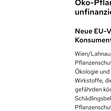
Öko-Pfla
unfinanzi
Neue EU-Ve
Konsument
Wien/Lahnau 
Pflanzenschutz
Ökologie und 
Wirkstoffe, d
gefährden kön
Schädlingsbe
Pflanzenschut