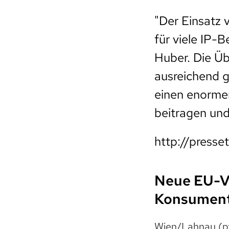
"Der Einsatz 
für viele IP-B
Huber. Die Üb
ausreichend g
einen enormen
beitragen und
http://presse
Neue EU-Ve
Konsument
Wien/Lahnau (p