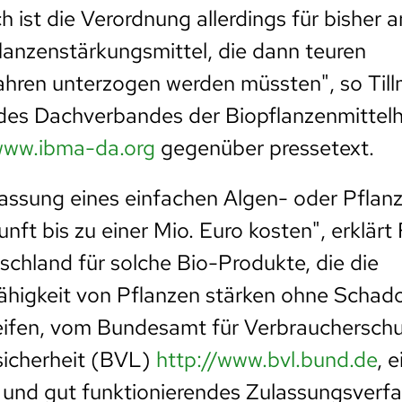
h ist die Verordnung allerdings für bisher
flanzenstärkungsmittel, die dann teuren
hren unterzogen werden müssten", so Till
des Dachverbandes der Biopflanzenmittelhe
www.ibma-da.org
gegenüber pressetext.
ulassung eines einfachen Algen- oder Pflan
nft bis zu einer Mio. Euro kosten", erklärt 
schland für solche Bio-Produkte, die die
ähigkeit von Pflanzen stärken ohne Schad
reifen, vom Bundesamt für Verbrauchersch
sicherheit (BVL)
http://www.bvl.bund.de
, e
 und gut funktionierendes Zulassungsverf