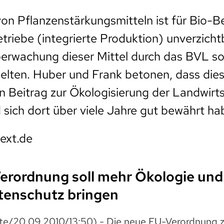
von Pflanzenstärkungsmitteln ist für Bio-B
etriebe (integrierte Produktion) unverzicht
erwachung dieser Mittel durch das BVL sol
elten. Huber und Frank betonen, dass die
 Beitrag zur Ökologisierung der Landwirt
 sich dort über viele Jahre gut bewährt h
text.de
rordnung soll mehr Ökologie und
enschutz bringen
te/20.09.2010/13:50) - Die neue EU-Verordnung 