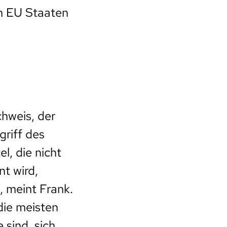
en EU Staaten
hweis, der
griff des
l, die nicht
t wird,
, meint Frank.
die meisten
 sind, sich