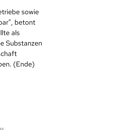
etriebe sowie
bar", betont
lte als
se Substanzen
schaft
aben. (Ende)
zu