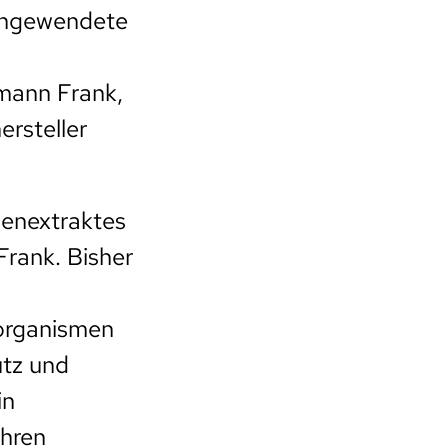
 angewendete
mann Frank,
rsteller
zenextraktes
Frank. Bisher
organismen
utz und
in
ahren