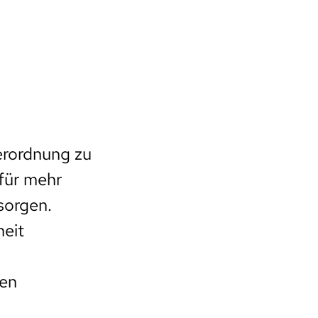
erordnung zu
 für mehr
sorgen.
heit
hen