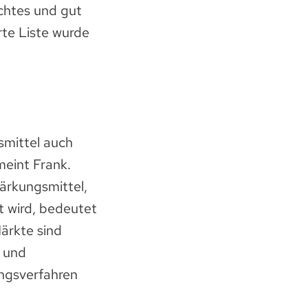
achtes und gut
rte Liste wurde
smittel auch
meint Frank.
tärkungsmittel,
t wird, bedeutet
Märkte sind
- und
ungsverfahren