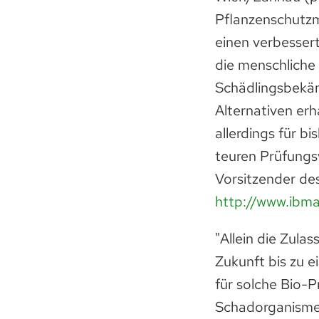
Pflanzenschutzmi
einen verbesser
die menschliche
Schädlingsbekäm
Alternativen erh
allerdings für b
teuren Prüfungs
Vorsitzender de
http://www.ibm
"Allein die Zula
Zukunft bis zu e
für solche Bio-P
Schadorganismen