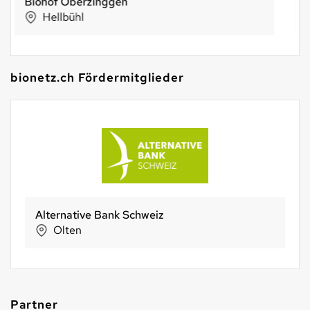
biomondo
Basel
bionetz.ch Fördermitglieder
Morga AG
Ebnat-Kappel
Partner