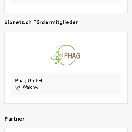
bionetz.ch Fördermitglieder
NaturKraftWerke®
Aathal-Seegräben
Partner