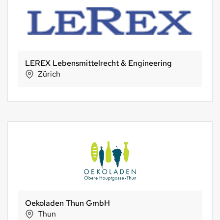
Höheners
Basel
biomondo
Basel