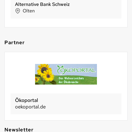
NaturKraftWerke®
Aathal-Seegräben
Partner
Ökoportal
oekoportal.de
Newsletter