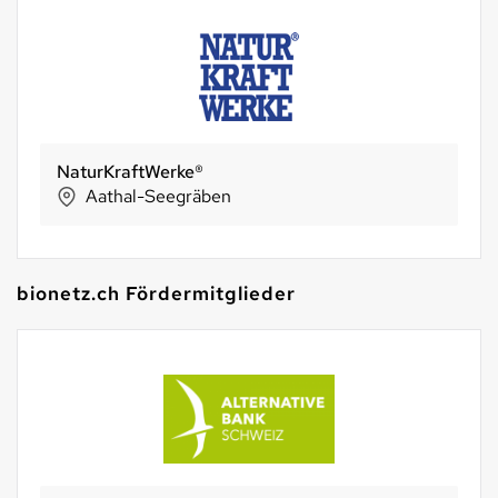
Holle baby food AG
Riehen
bionetz.ch Fördermitglieder