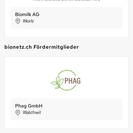
maestrani Schweizer Schokoladen AG
Flawil
bionetz.ch Fördermitglieder
Sun Snack AG
St. Margrethen