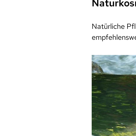
Naturkos
Natürliche P
empfehlenswe