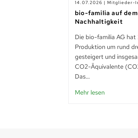
s
14.07.2026 | Mitglieder-I
-Betrieben
bio-familia auf de
Nachhaltigkeit
n
Die bio-familia AG hat
 liegt noch vieles
Produktion um rund dr
Lebensmittel sind
gesteigert und insges
n – das…
CO2-Äquivalente (CO2
Das…
Mehr lesen