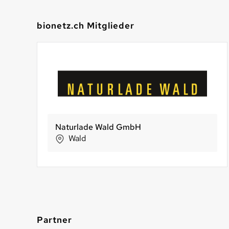
bionetz.ch Mitglieder
Biogärtnerei Neubauer GmbH
köstliches von haas
Sun Snack AG
Erlen
Baar
St. Margrethen
Partner