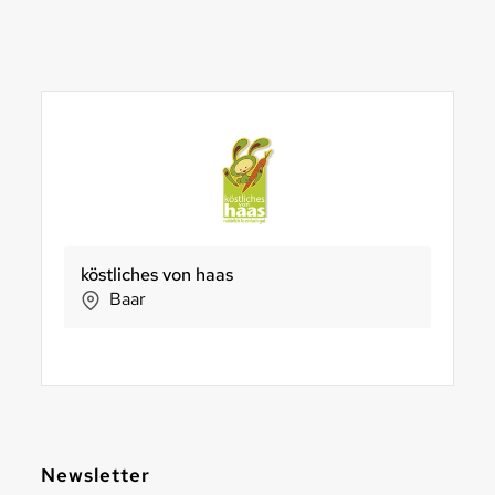
Genossenschaft Gran Alpin
BachserMärt Kalkbreite
NaturKraftWerke®
Bio Casa
P
Albula
Zürich
Aathal-Seegräben
Luga
Newsletter