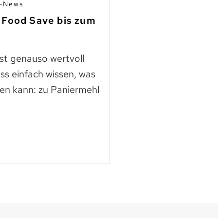
n-News
03.07.2026 | Mitgli
 Food Save bis zum
Fleisch aus Ho
finden
ast genauso wertvoll
Die Nutztierschut
ss einfach wissen, was
KAGfreiland geht e
en kann: zu Paniermehl
mehr Respekt geg
der neuen Webse
Mehr lesen