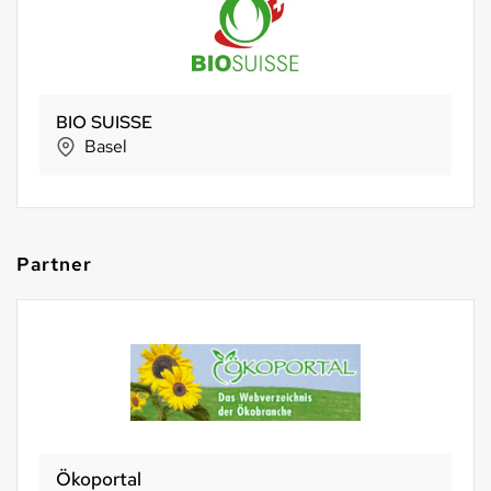
Holle baby food AG
Riehen
Partner
Ökoportal