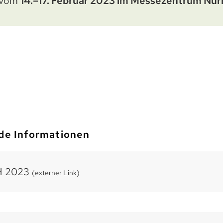
 vom
14.–17. Februar 2023 im Messezentrum Nü
de Informationen
H 2023
(externer Link)