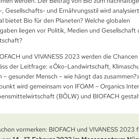
men werden. Der Beitrag von Bio zum nachhaltige
, Gesellschafts- und Ernährungsstil wird analysiert
l bietet Bio für den Planeten? Welche globalen
aben liegen vor Politik, Medien und Gesellschaft u
tschaft?
BIOFACH und VIVANESS 2023 werden die Chancen u
ss der Leitfrage: «Öko-Landwirtschaft, Klimaschu
 – gesunder Mensch – wie hängt das zusammen?
unkt wird gemeinsam von IFOAM – Organics Inter
bensmittelwirtschaft (BÖLW) und BIOFACH gestal
t schon vormerken: BIOFACH und VIVANESS 2023 f