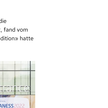
die
k, fand vom
dition» hatte