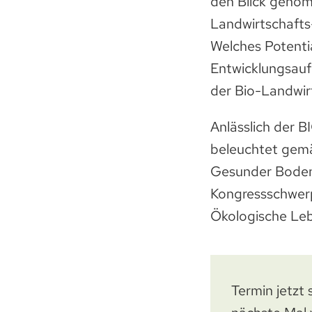
den Blick genom
Landwirtschafts-
Welches Potentia
Entwicklungsaufg
der Bio-Landwir
Anlässlich der 
beleuchtet gemä
Gesunder Boden
Kongressschwerp
Ökologische Le
Termin jetz