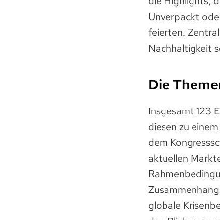
die Highlights, 
Unverpackt oder
feierten. Zentr
Nachhaltigkeit 
Die Themen
Insgesamt 123 
diesen zu einem
dem Kongresssch
aktuellen Markte
Rahmenbedingun
Zusammenhang zw
globale Krisenb