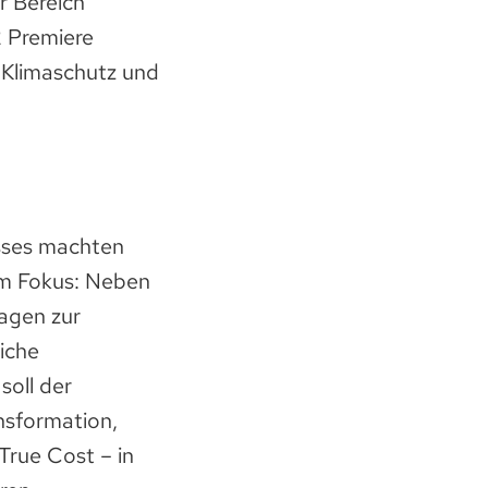
r Bereich
 Premiere
 Klimaschutz und
sses machten
im Fokus: Neben
agen zur
iche
oll der
nsformation,
True Cost – in