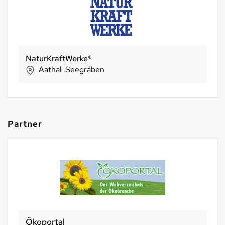
Sun Snack AG
St. Margrethen
Partner
Ökoportal