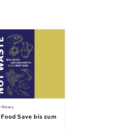
n-News
03.07.2026 | Mitgli
 Food Save bis zum
Fleisch aus Ho
finden