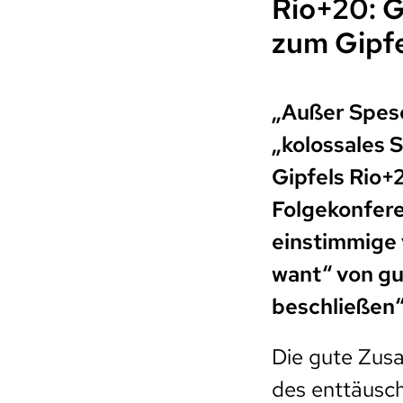
Rio+20: 
zum Gipf
„Außer Spese
„kolossales 
Gipfels Rio+
Folgekonferen
einstimmige 
want“ von gut
beschließen“
Die gute Zusa
des enttäusch