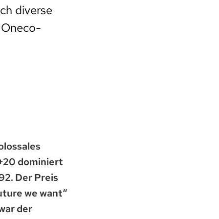
uch diverse
n Oneco-
olossales
o+20 dominiert
92. Der Preis
uture we want“
war der