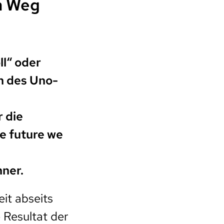
m Weg
ll“ oder
en des Uno-
r die
e future we
nner.
it abseits
 Resultat der