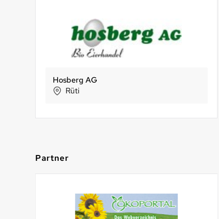
BIO TEST AGRO AG
Bio-Beck Lehmann
NaturKraftWerke®
Münsingen
Lanterswil
Aathal-Seegräben
Partner