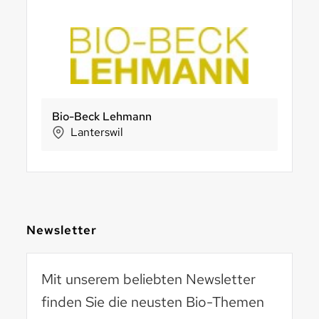
Ecocert Swiss AG
UNI SAPON Schweiz (EASY CLEAN)
Morga AG
Oekolad
g
Kreuzlingen
Berikon
Ebnat-Kappel
Thun
Newsletter
Mit unserem beliebten Newsletter
finden Sie die neusten Bio-Themen