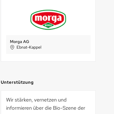
en Thun GmbH
ebana AG
Alternative Bank Schweiz
Witiker
SPAR Handel
Sun S
Zürich
Olten
Zürich
Gossau (
St
Unterstützung
Wir stärken, vernetzen und
informieren über die Bio-Szene der