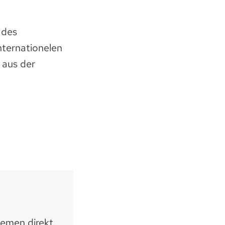
 des
nternationelen
 aus der
hemen direkt