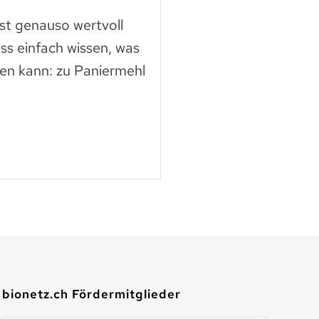
ast genauso wertvoll
Die Nutztierschut
ss einfach wissen, was
KAGfreiland geht e
en kann: zu Paniermehl
mehr Respekt geg
der neuen Webse
Mehr lesen
bionetz.ch Fördermitglieder