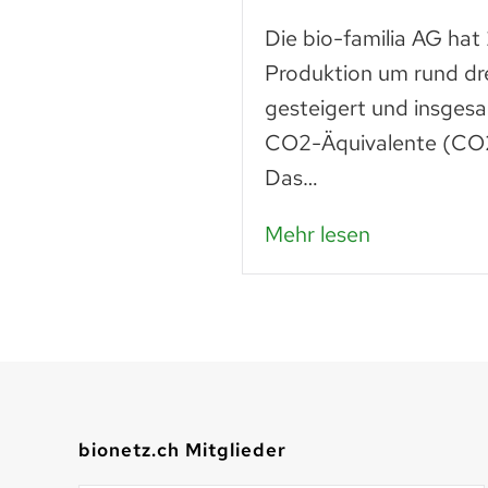
n
Die bio-familia AG hat
 liegt noch vieles
Produktion um rund dr
Lebensmittel sind
gesteigert und insges
n – das…
CO2-Äquivalente (CO2
Das…
Mehr lesen
bionetz.ch Mitglieder