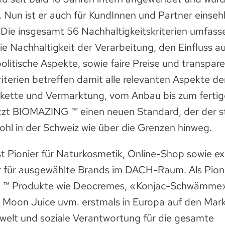
. Nun ist er auch für KundInnen und Partner einse
 Die insgesamt 56 Nachhaltigkeitskriterien umfasse
ie Nachhaltigkeit der Verarbeitung, den Einfluss a
olitische Aspekte, sowie faire Preise und transpar
riterien betreffen damit alle relevanten Aspekte de
ette und Vermarktung, vom Anbau bis zum fertig
tzt BIOMAZING ™ einen neuen Standard, der der st
ohl in der Schweiz wie über die Grenzen hinweg.
 Pionier für Naturkosmetik, Online-Shop sowie ex
r für ausgewählte Brands im DACH-Raum. Als Pion
™ Produkte wie Deocremes, «Konjac-Schwämme»
, Moon Juice uvm. erstmals in Europa auf den Mar
elt und soziale Verantwortung für die gesamte