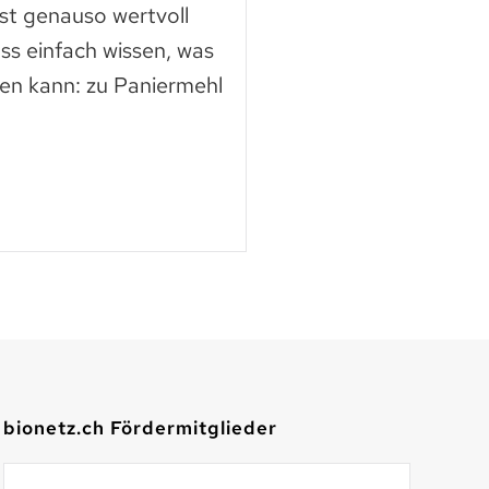
ast genauso wertvoll
Die Nutztierschut
ss einfach wissen, was
KAGfreiland geht e
en kann: zu Paniermehl
mehr Respekt geg
der neuen Webse
Mehr lesen
bionetz.ch Fördermitglieder