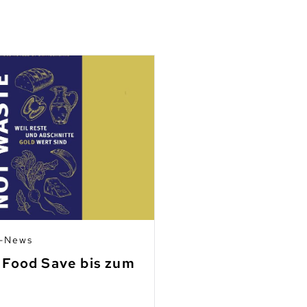
n-News
03.07.2026 | Mitgli
 Food Save bis zum
Fleisch aus Ho
finden