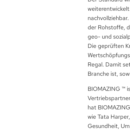
weiterentwickelt
nachvollziehbar.
der Rohstoffe, d
geo- und sozialp
Die geprüften K
Wertschöpfungsk
Regal. Damit se
Branche ist, sow
BIOMAZING ™ ist
Vertriebspartne
hat BIOMAZING 
wie Tata Harper
Gesundheit, Umw