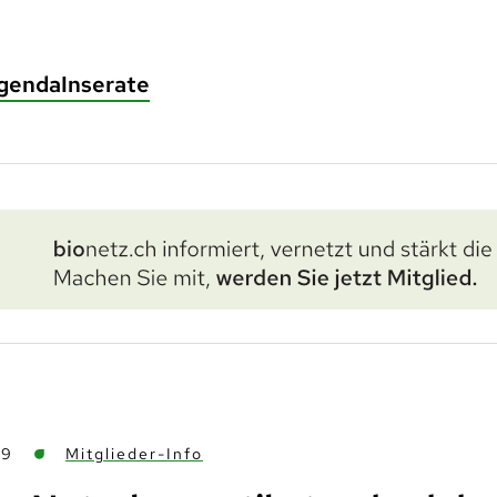
genda
Inserate
19
Mitglieder-Info