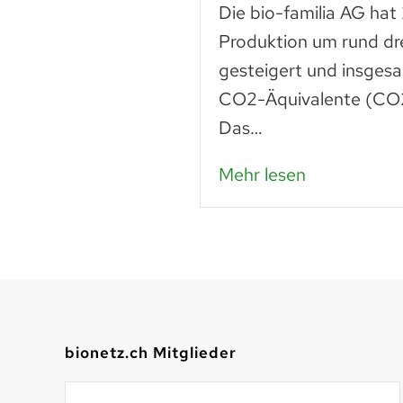
n
Die bio-familia AG hat
 liegt noch vieles
Produktion um rund dr
Lebensmittel sind
gesteigert und insges
n – das…
CO2-Äquivalente (CO2
Das…
Mehr lesen
bionetz.ch Mitglieder