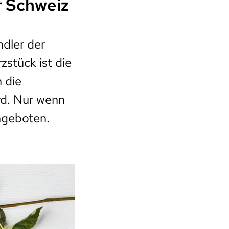
r Schweiz
dler der
zstück ist die
 die
rd. Nur wenn
angeboten.