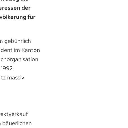
teressen der
evölkerung für
m gebührlich
sident im Kanton
achorganisation
t 1992
atz massiv
irektverkauf
 bäuerlichen