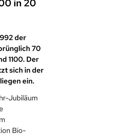
100 in 20
1992 der
prünglich 70
nd 1100. Der
t sich in der
liegen ein.
hr-Jubiläum
e
em
ion Bio-