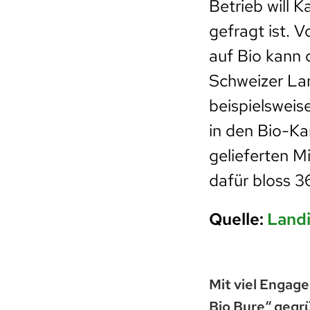
Betrieb will 
gefragt ist. 
auf Bio kann 
Schweizer Lan
beispielsweis
in den Bio-Ka
gelieferten Mi
dafür bloss 3
Quelle:
Land
Mit viel Engag
Bio Bure“ gegr