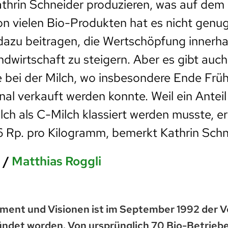
Kathrin Schneider produzieren, was auf dem
Von vielen Bio-Produkten hat es nicht genu
dazu beitragen, die Wertschöpfung innerha
dwirtschaft zu steigern. Aber es gibt auc
e bei der Milch, wo insbesondere Ende Frühl
nal verkauft werden konnte. Weil ein Anteil
lch als C-Milch klassiert werden musste, er
6 Rp. pro Kilogramm, bemerkt Kathrin Schn
i
/
Matthias Roggli
ement und Visionen ist im September 1992 der V
ündet worden. Von ursprünglich 70 Bio-Betriebe