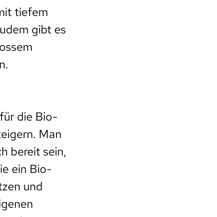
it tiefem
Zudem gibt es
rossem
n.
für die Bio-
teigern. Man
 bereit sein,
ie ein Bio-
ätzen und
igenen