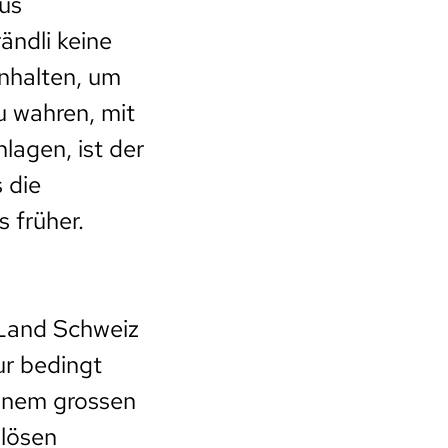
us
ändli keine
inhalten, um
 wahren, mit
lagen, ist der
 die
 früher.
Land Schweiz
ur bedingt
einem grossen
 lösen