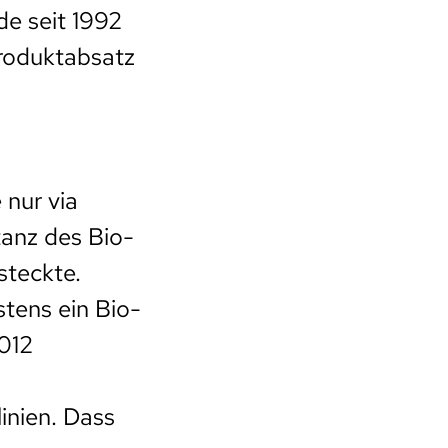
de seit 1992
Produktabsatz
 nur via
anz des Bio-
steckte.
stens ein Bio-
2012
inien. Dass