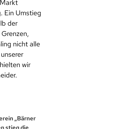
 Markt
g. Ein Umstieg
lb der
h Grenzen,
ing nicht alle
 unserer
hielten wir
eider.
erein „Bärner
n stieg die