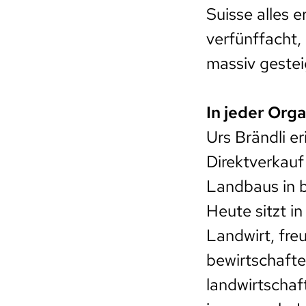
Suisse alles 
verfünffacht, 
massiv gestei
In jeder Orga
Urs Brändli er
Direktverkauf
Landbaus in b
Heute sitzt i
Landwirt, fre
bewirtschafte
landwirtschaf