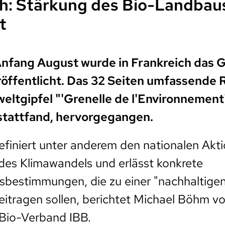
ch: Stärkung des Bio-Landbau
t
Anfang August wurde in Frankreich das G
röffentlicht. Das 32 Seiten umfassende 
ltgipfel "'Grenelle de l'Environnement"
stattfand, hervorgegangen.
finiert unter anderem den nationalen Akti
es Klimawandels und erlässt konkrete
bestimmungen, die zu einer "nachhaltige
itragen sollen, berichtet Michael Böhm v
 Bio-Verband IBB.