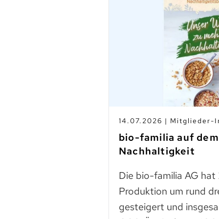
s
14.07.2026 | Mitglieder-I
-Betrieben
bio-familia auf de
Nachhaltigkeit
n
Die bio-familia AG hat
 liegt noch vieles
Produktion um rund dr
Lebensmittel sind
gesteigert und insges