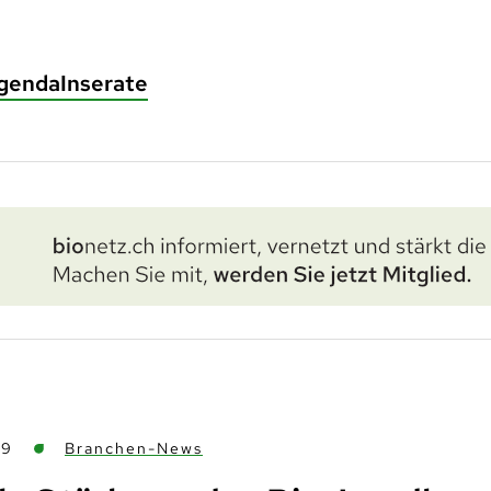
genda
Inserate
09
Branchen-News