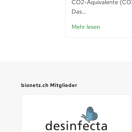
n – das…
CO2-Äquivalente (CO2
Das…
Mehr lesen
bionetz.ch Mitglieder