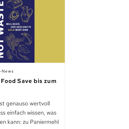
n-News
03.07.2026 | Mitgli
 Food Save bis zum
Fleisch aus Ho
finden
ast genauso wertvoll
Die Nutztierschut
ss einfach wissen, was
KAGfreiland geht e
en kann: zu Paniermehl
mehr Respekt geg