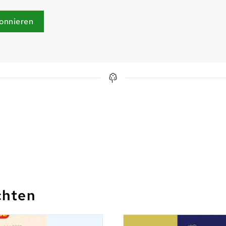
onnieren
chten