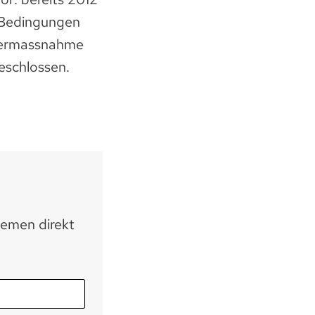
n Bedingungen
rdermassnahme
eschlossen.
hemen direkt