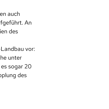
den auch
fgeführt. An
ien des
o-Landbau vor:
che unter
 es sogar 20
pplung des