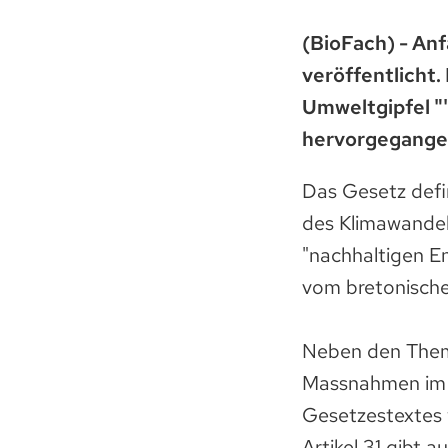
(BioFach) - Anf
veröffentlicht
Umweltgipfel "'
hervorgegange
Das Gesetz defi
des Klimawandel
"nachhaltigen E
vom bretonische
Neben den Theme
Massnahmen im B
Gesetzestextes 
Artikel 31 gibt 