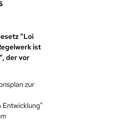
s
esetz "Loi
Regelwerk ist
, der vor
onsplan zur
n Entwicklung"
om