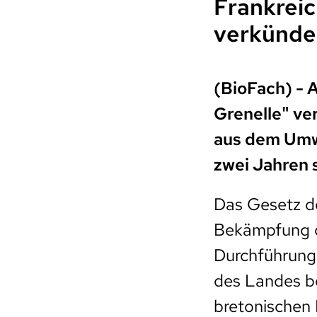
Frankrei
verkünde
(BioFach) - 
Grenelle" ve
aus dem Umwe
zwei Jahren 
Das Gesetz de
Bekämpfung d
Durchführungs
des Landes be
bretonischen