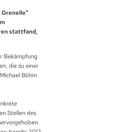
 Grenelle"
em
ren stattfand,
zur Bekämpfung
, die zu einer
t Michael Böhm
onkrete
en Stellen des
 hervorgehoben.
or: bereits 2012