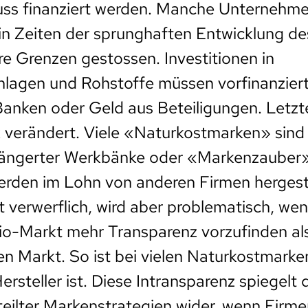
s finanziert werden. Manche Unternehme
in Zeiten der sprunghaften Entwicklung de
re Grenzen gestossen. Investitionen in
lagen und Rohstoffe müssen vorfinanziert
Banken oder Geld aus Beteiligungen. Letzte
 verändert. Viele «Naturkostmarken» sind
längerter Werkbänke oder «Markenzauber
rden im Lohn von anderen Firmen hergestel
t verwerflich, wird aber problematisch, we
io-Markt mehr Transparenz vorzufinden al
en Markt. So ist bei vielen Naturkostmarke
Hersteller ist. Diese Intransparenz spiegelt 
ilter Markenstrategien wider, wenn Firmen