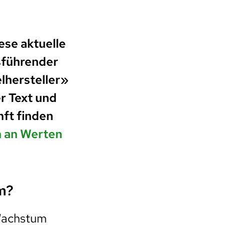
ese aktuelle
sführender
lhersteller»
r Text und
nft finden
n an Werten
m?
 Wachstum