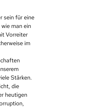
 sein für eine
 wie man ein
t Vorreiter
cherweise im
schaften
 unserem
iele Stärken.
icht, die
er heutigen
rruption,