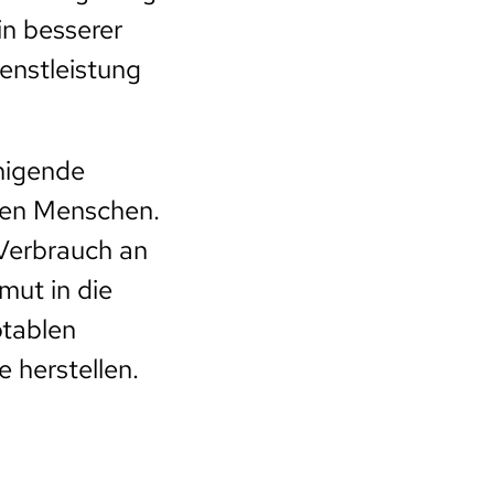
in besserer
enstleistung
unigende
nen Menschen.
Verbrauch an
mut in die
ptablen
 herstellen.