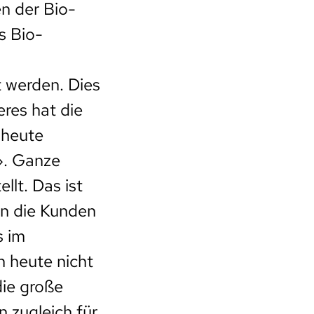
n der Bio-
s Bio-
 werden. Dies
res hat die
 heute
». Ganze
lt. Das ist
nn die Kunden
s im
n heute nicht
die große
 zugleich für