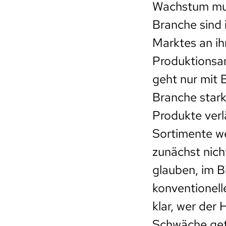
Wachstum mus
Branche sind 
Marktes an ih
Produktionsan
geht nur mit 
Branche stark
Produkte ver
Sortimente we
zunächst nich
glauben, im B
konventionell
klar, wer der 
Schwäche gete