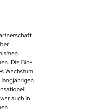
artnerschaft
Aber
anismen
hen. Die Bio-
hes Wachstum
 langjährigen
nsationell.
war auch in
hen