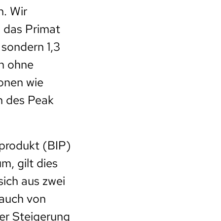
n. Wir
n das Primat
 sondern 1,3
en ohne
onen wie
en des Peak
dprodukt (BIP)
, gilt dies
ich aus zwei
rauch von
der Steigerung