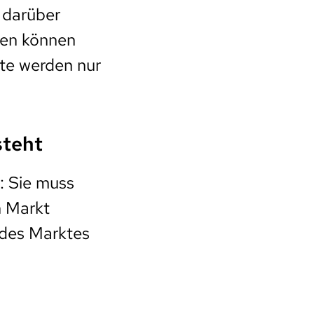
 darüber
sten können
pte werden nur
steht
: Sie muss
n Markt
 des Marktes