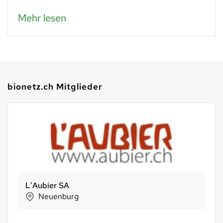
Meh
hr lesen
bionetz.ch Mitglieder
L'Aubier SA
Neuenburg