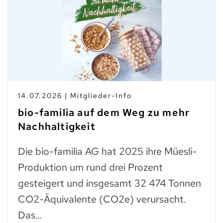
10.0
07.2026 | Mitglieder-Info
Tas
o-familia auf dem Weg zu mehr
zum
chhaltigkeit
Troc
e bio-familia AG hat 2025 ihre Müesli-
wie 
oduktion um rund drei Prozent
was
steigert und insgesamt 32 474 Tonnen
Pani
2-Äquivalente (CO2e) verursacht.
s…