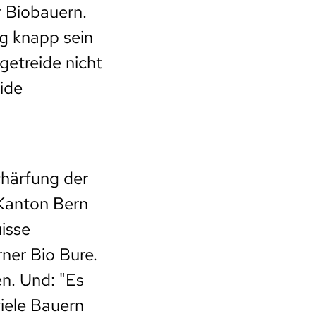
r Biobauern.
ig knapp sein
getreide nicht
eide
chärfung der
 Kanton Bern
isse
ner Bio Bure.
en. Und: "Es
viele Bauern