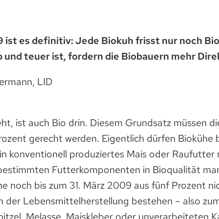
 ist es definitiv: Jede Biokuh frisst nur noch Bio
 und teuer ist, fordern die Biobauern mehr Dir
termann, LID
eht, ist auch Bio drin. Diesem Grundsatz müssen d
rozent gerecht werden. Eigentlich dürfen Biokühe b
n konventionell produziertes Mais oder Raufutter 
 bestimmten Futterkomponenten in Bioqualität man
e noch bis zum 31. März 2009 aus fünf Prozent nic
der Lebensmittelherstellung bestehen – also zum 
tzel, Melasse, Maiskleber oder unverarbeiteten Ka