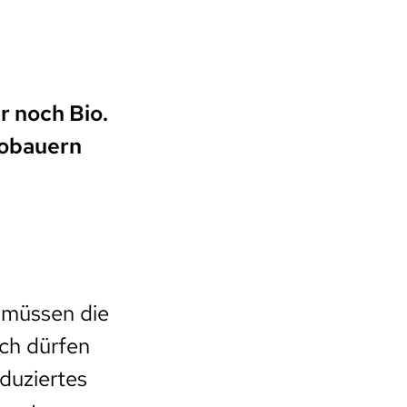
h
ur noch Bio.
Biobauern
z müssen die
ich dürfen
duziertes