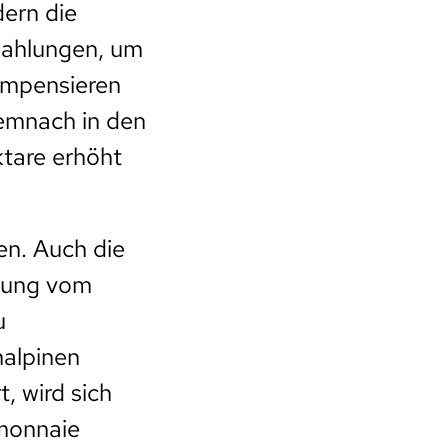
ern die
zahlungen, um
kompensieren
demnach in den
tare erhöht
en. Auch die
mlung vom
u
halpinen
, wird sich
emonnaie