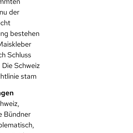
timmten
nu der
icht
ung bestehen
Maiskleber
och Schluss
. Die Schweiz
htlinie stam
ngen
hweiz,
le Bündner
blematisch,