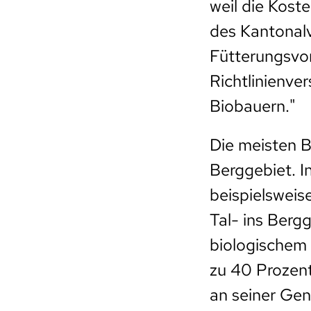
weil die Kost
des Kantonalv
Fütterungsvor
Richtlinienve
Biobauern."
Die meisten B
Berggebiet. I
beispielswei
Tal- ins Berg
biologischem K
zu 40 Prozent
an seiner Ge