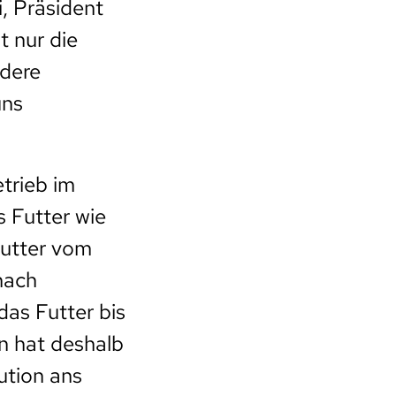
i, Präsident
t nur die
ndere
uns
trieb im
 Futter wie
Futter vom
nach
das Futter bis
n hat deshalb
ution ans