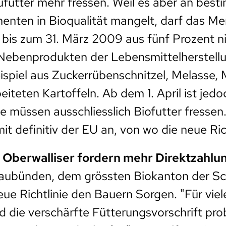
futter mehr fressen. Weil es aber an bes
nten in Bioqualität mangelt, darf das Me
bis zum 31. März 2009 aus fünf Prozent n
 Nebenprodukten der Lebensmittelherstell
ispiel aus Zuckerrübenschnitzel, Melasse, 
eiteten Kartoffeln. Ab dem 1. April ist jed
e müssen ausschliesslich Biofutter fressen
it definitiv der EU an, von wo die neue Ric
Oberwalliser fordern mehr Direktzahlu
aubünden, dem grössten Biokanton der Sc
neue Richtlinie den Bauern Sorgen. "Für vie
d die verschärfte Fütterungsvorschrift pro