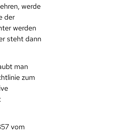
kehren, werde
e der
nter werden
er steht dann
laubt man
htlinie zum
ive
t
2857 vom