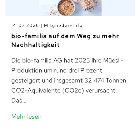
10.07.2026 | Branchen-News
Taste Not Waste: Food Save bis
zum Teller
Trockenes Brot ist fast genauso wertvoll
wie frisches. Man muss einfach wissen,
was man daraus zubereiten kann: zu
Paniermehl verarbeitet, lassen…
Mehr lesen