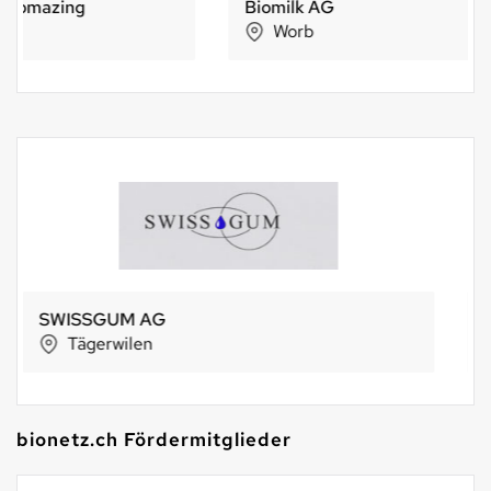
Biomilk AG
Worb
Attitude Bio SA
Plan-les-Ouates
bionetz.ch Fördermitglieder