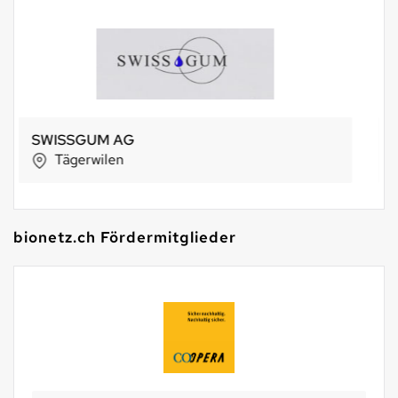
BachserMärt Plus Eglisau
Eglisau
bionetz.ch Fördermitglieder