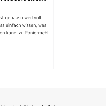
finden
ast genauso wertvoll
Die Nutztierschut
ss einfach wissen, was
KAGfreiland geht e
en kann: zu Paniermehl
mehr Respekt geg
der neuen Webse
Mehr lesen