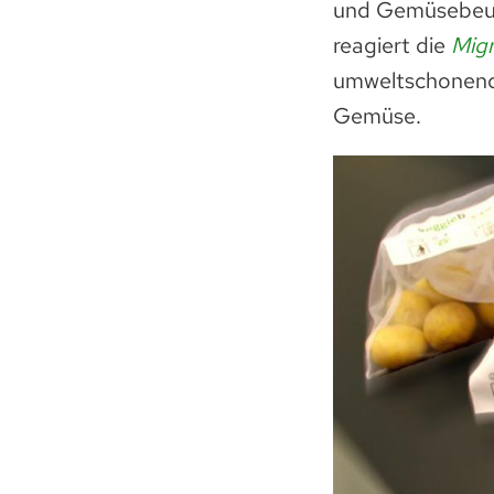
und Gemüsebeute
reagiert die
Mig
umweltschonend
Gemüse.