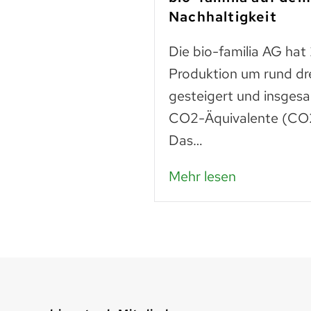
Nachhaltigkeit
n
Die bio-familia AG hat
 liegt noch vieles
Produktion um rund dr
Lebensmittel sind
gesteigert und insges
n – das…
CO2-Äquivalente (CO2
Das…
Mehr lesen