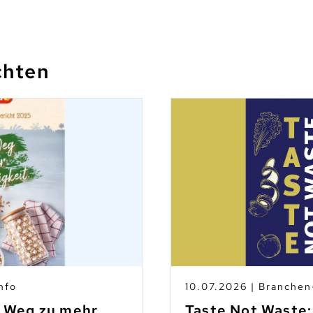
chten
nfo
10.07.2026 | Branche
m Weg zu mehr
Taste Not Waste: