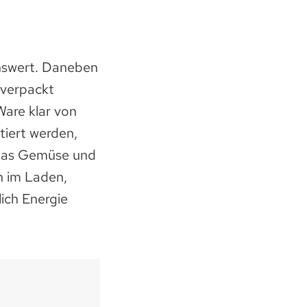
enswert. Daneben
 verpackt
are klar von
tiert werden,
k das Gemüse und
n im Laden,
ich Energie