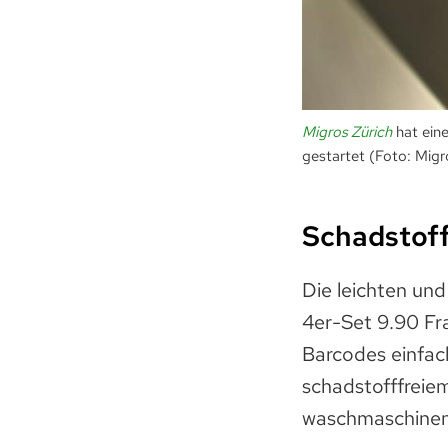
Migros Zürich
hat ein
gestartet (Foto: Migr
Schadstoff
Die leichten un
4er-Set 9.90 Fr
Barcodes einfac
schadstofffreie
waschmaschinen