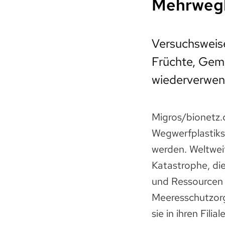
Mehrwegb
Versuchsweise
Früchte, Gemü
wiederverwend
Migros/bionetz.c
Wegwerfplastiks
werden. Weltweit
Katastrophe, die
und Ressourcen 
Meeresschutzor
sie in ihren Filia