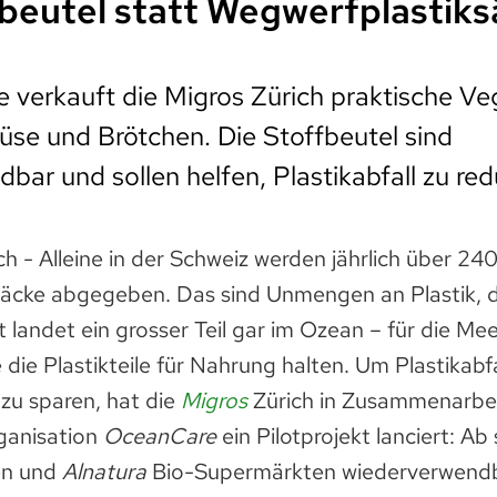
eutel statt Wegwerfplastiks
 verkauft die Migros Zürich praktische Ve
se und Brötchen. Die Stoffbeutel sind
bar und sollen helfen, Plastikabfall zu red
h - Alleine in der Schweiz werden jährlich über 240
äcke abgegeben. Das sind Unmengen an Plastik, d
 landet ein grosser Teil gar im Ozean – für die Mee
 die Plastikteile für Nahrung halten. Um Plastikabfa
zu sparen, hat die
Migros
Zürich in Zusammenarbei
ganisation
OceanCare
ein Pilotprojekt lanciert: Ab
len und
Alnatura
Bio-Supermärkten wiederverwendb