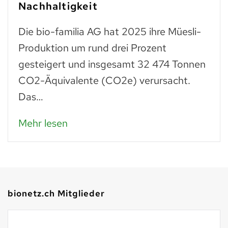
zum
chhaltigkeit
Troc
e bio-familia AG hat 2025 ihre Müesli-
wie 
oduktion um rund drei Prozent
was
steigert und insgesamt 32 474 Tonnen
Pani
2-Äquivalente (CO2e) verursacht.
s…
Meh
hr lesen
bionetz.ch Mitglieder