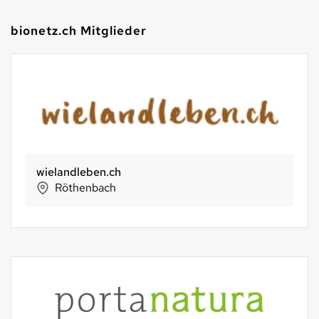
bionetz.ch Mitglieder
SwissBioColostrum AG
Cham