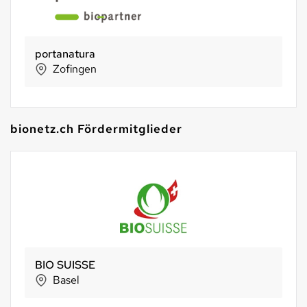
HautQuartier AG
Zofingen
bionetz.ch Fördermitglieder
Bio Partner Schweiz AG
Seon