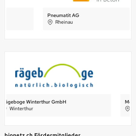
Pneumatit AG
Rheinau
Morga AG
Ebnat-Kappel
bionetz.ch Fördermitglieder