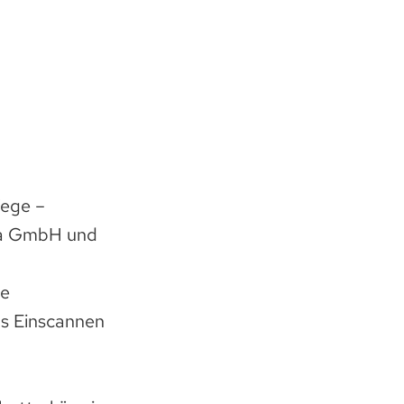
Wege –
dia GmbH und
le
as Einscannen