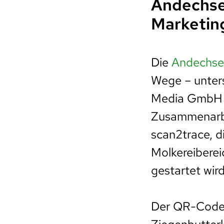
Andechser
Marketin
Die
Andechser
Wege – unters
Media GmbH u
Zusammenarbe
scan2trace, d
Molkereibere
gestartet wird
Der QR-Code 