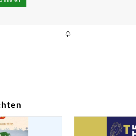
onnieren
chten