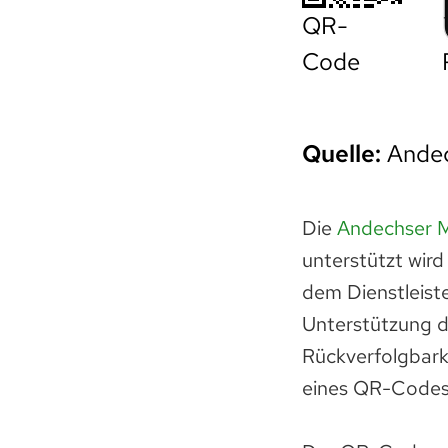
QR-
Code
Quelle:
Andec
Die
Andechser M
unterstützt wir
dem Dienstleist
Unterstützung d
Rückverfolgbark
eines QR-Codes 