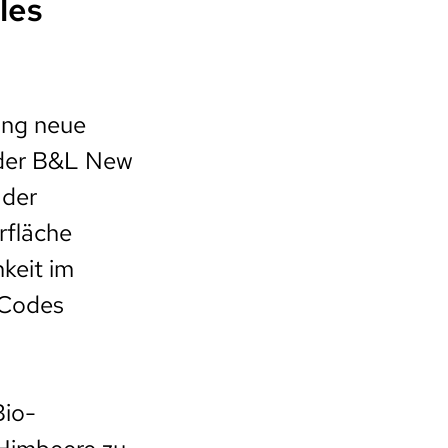
les
ing neue
, der B&L New
 der
rfläche
keit im
-Codes
Bio-