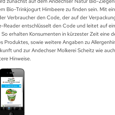
d zunächst auf dem Andechser Natur Bio-Ziegenb
m Bio-Trinkjogurt Himbeere zu finden sein. Mit ei
er Verbraucher den Code, der auf der Verpackun
e-Reader entschlüsselt den Code und leitet auf ei
 So erhalten Konsumenten in kürzester Zeit eine det
s Produktes, sowie weitere Angaben zu Allergenhin
rkunft und zur Andechser Molkerei Scheitz wie auc
tere Hinweise.