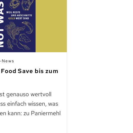
n-News
03.07.2026 | Mitgli
 Food Save bis zum
Fleisch aus Ho
finden
ast genauso wertvoll
Die Nutztierschut
ss einfach wissen, was
KAGfreiland geht e
en kann: zu Paniermehl
mehr Respekt geg
der neuen Webse