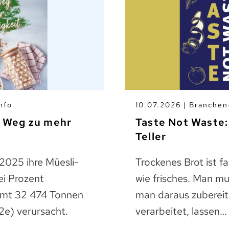
nfo
10.07.2026 | Branche
m Weg zu mehr
Taste Not Waste:
Teller
 2025 ihre Müesli-
Trockenes Brot ist f
ei Prozent
wie frisches. Man mu
amt 32 474 Tonnen
man daraus zubereit
e) verursacht.
verarbeitet, lassen…