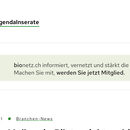
genda
Inserate
11
Branchen-News