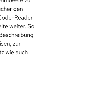
 Himbeere zu
ucher den
-Code-Reader
ite weiter. So
e Beschreibung
sen, zur
tz wie auch