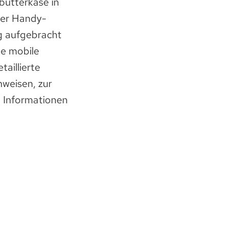
utterkäse in
ner Handy-
g aufgebracht
ne mobile
aillierte
weisen, zur
h Informationen