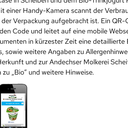
käse in Scheiben und dem Bio-Trinkjogurt
Mit einer Handy-Kamera scannt der Verbra
f der Verpackung aufgebracht ist. Ein QR
 den Code und leitet auf eine mobile Webse
umenten in kürzester Zeit eine detailliert
, sowie weitere Angaben zu Allergenhinwei
Herkunft und zur Andechser Molkerei Schei
 zu „Bio“ und weitere Hinweise.