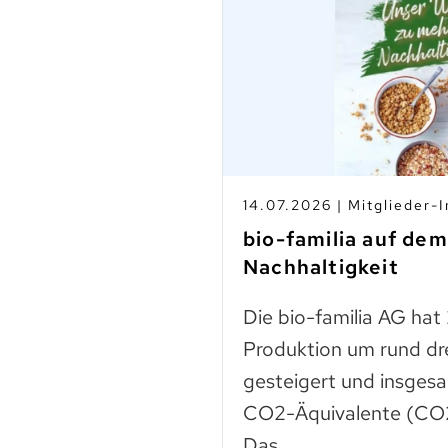
s
14.07.2026 | Mitglieder-I
-Betrieben
bio-familia auf de
Nachhaltigkeit
n
Die bio-familia AG hat
 liegt noch vieles
Produktion um rund dr
Lebensmittel sind
gesteigert und insges
n – das…
CO2-Äquivalente (CO2
Das…