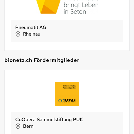
KöniGnuss
Köniz
bionetz.ch Fördermitglieder
Phag GmbH
Walchwil