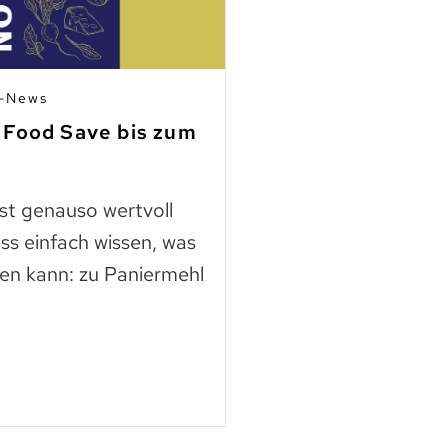
n-News
03.07.2026 | Mitgli
 Food Save bis zum
Fleisch aus Ho
finden
ast genauso wertvoll
Die Nutztierschut
ss einfach wissen, was
KAGfreiland geht e
en kann: zu Paniermehl
mehr Respekt geg
der neuen Webse
Mehr lesen