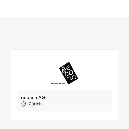
Delinat AG
FiBL
Alternative Bank Schweiz
Pronate
m
Sankt Gallen
Frick
Olten
Wint