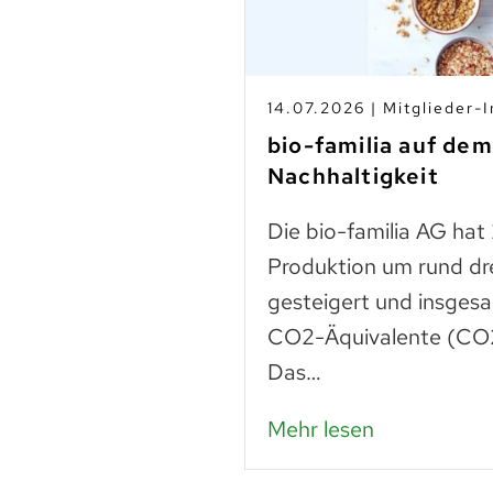
s
14.07.2026 | Mitglieder-I
-Betrieben
bio-familia auf de
Nachhaltigkeit
n
Die bio-familia AG hat
 liegt noch vieles
Produktion um rund dr
Lebensmittel sind
gesteigert und insges
n – das…
CO2-Äquivalente (CO2
Das…
Mehr lesen