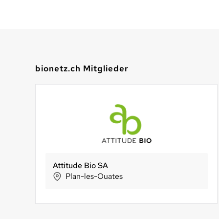
bionetz.ch Mitglieder
Murimoos werken und wohnen
gebana AG
Biofarm Genossenschaft
Muri
Zürich
Huttwil