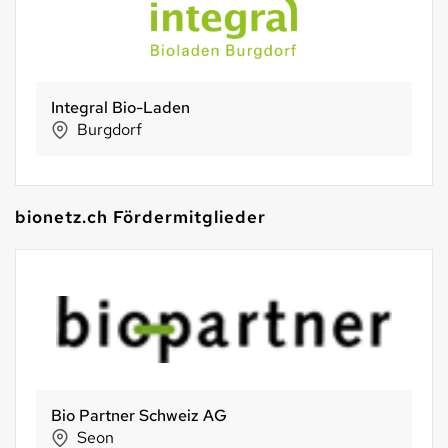
SWISSGUM AG
Tägerwilen
bionetz.ch Fördermitglieder
Phag GmbH
Walchwil