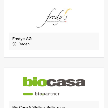
Ekkharthof - Leben aus anderer Perspektive
Lengwil
maestrani Schweizer Schokoladen AG