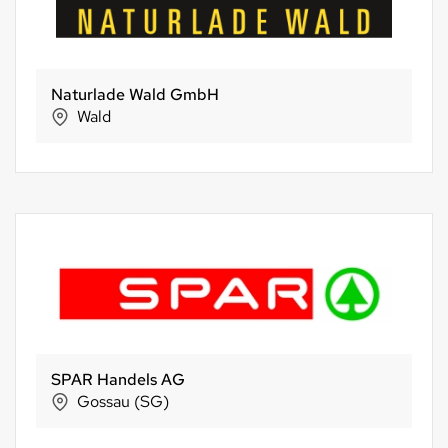
FiBL
Frick
Hosberg AG
Rüti