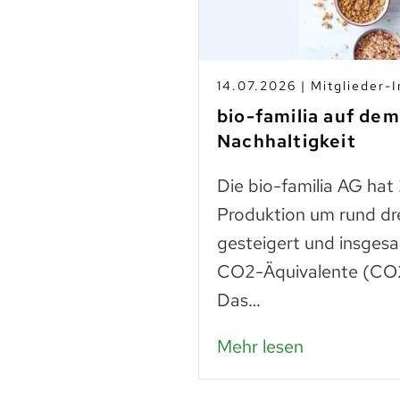
s
14.07.2026 | Mitglieder-I
-Betrieben
bio-familia auf de
Nachhaltigkeit
n
Die bio-familia AG hat
 liegt noch vieles
Produktion um rund dr
Lebensmittel sind
gesteigert und insges
n – das…
CO2-Äquivalente (CO2
Das…
Mehr lesen