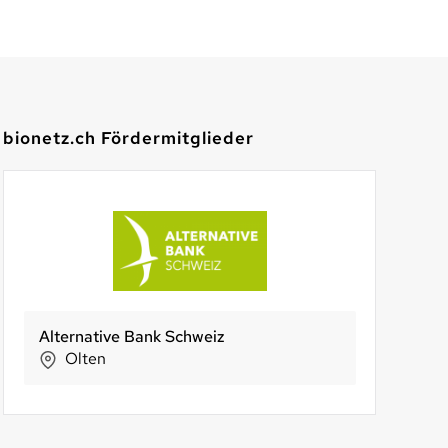
bionetz.ch Fördermitglieder
eiz
oOpera Sammelstiftung PUK
LUNA Die Luzerner Naturdrogerie
BIO SUISSE
Rägawurm
Bern
Luzern
Basel
Chur