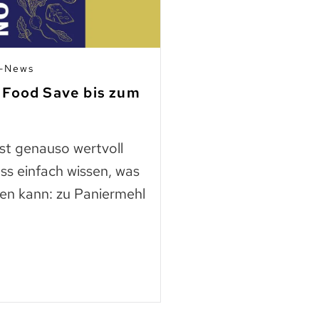
n-News
03.07.2026 | Mitgli
 Food Save bis zum
Fleisch aus Ho
finden
ast genauso wertvoll
Die Nutztierschut
ss einfach wissen, was
KAGfreiland geht e
en kann: zu Paniermehl
mehr Respekt geg
der neuen Webse
Mehr lesen