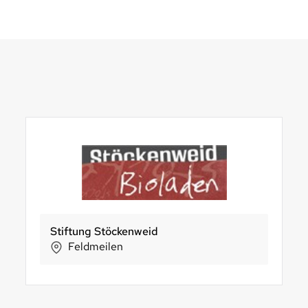
Bio Casa 5 Stelle – Agno
Steiner-Mühle AG
Alternative Bank Schw
C
appel
Agno
Zollbrück
Olten