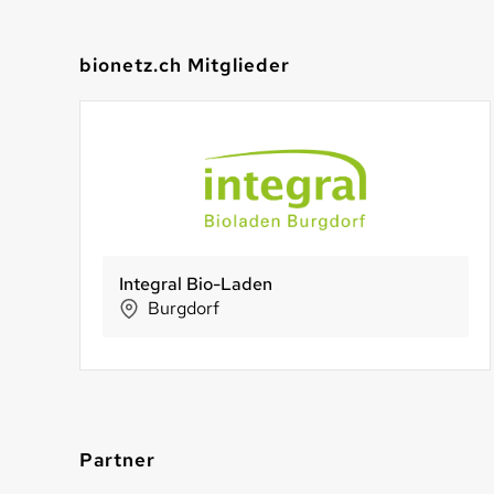
bionetz.ch Mitglieder
Oekoladen Thun GmbH
Genossenschaft Gran Alpin
Biofarm Genossenschaft
Thun
Albula
Huttwil
Partner