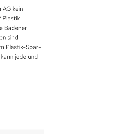
n AG kein
 Plastik
ie Badener
en sind
m Plastik-Spar-
n kann jede und