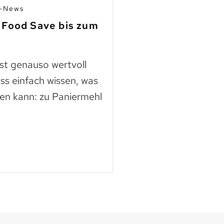
n-News
03.07.2026 | Mitgli
 Food Save bis zum
Fleisch aus Ho
finden
ast genauso wertvoll
Die Nutztierschut
ss einfach wissen, was
KAGfreiland geht e
en kann: zu Paniermehl
mehr Respekt geg
der neuen Webse
Mehr lesen