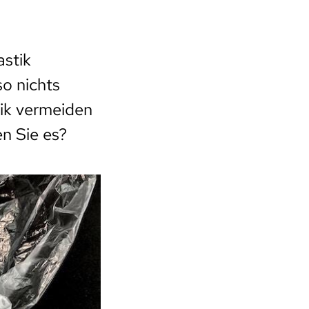
astik
so nichts
tik vermeiden
en Sie es?