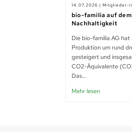
s
14.07.2026 | Mitglieder-I
-Betrieben
bio-familia auf de
Nachhaltigkeit
n
Die bio-familia AG hat
 liegt noch vieles
Produktion um rund dr
Lebensmittel sind
gesteigert und insges
n – das…
CO2-Äquivalente (CO2
Das…
Mehr lesen