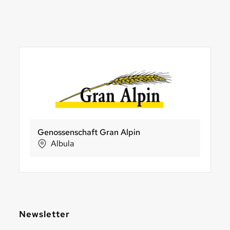
wielandleben.ch
REFORM VETSCH
Sun Snack AG
LUNA Di
R
Röthenbach
Buchs
St. Margrethen
Luze
Newsletter