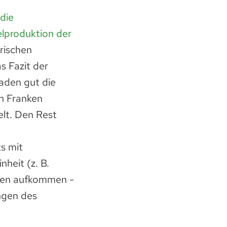
die
lproduktion der
rischen
s Fazit der
aden gut die
en Franken
elt. Den Rest
s mit
heit (z. B.
den aufkommen -
ngen des