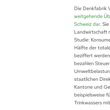
Die Denkfabrik V
weitgehende Übe
Schweiz dar
. Si
Landwirtschaft r
Studie: Konsume
Hälfte der total
beziffert werden
bezahlen Steuer
Umweltbelastunge
staatlichen Dire
Kantone und Ge
beispielsweise 
Trinkwassers mit