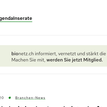
genda
Inserate
20
Branchen-News