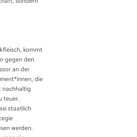
chaft, sondern
kfleisch, kommt
en gegen den
ssor an der
ument*innen, die
: nachhaltig
u teuer.
i staatlich
tegie
ssen werden.