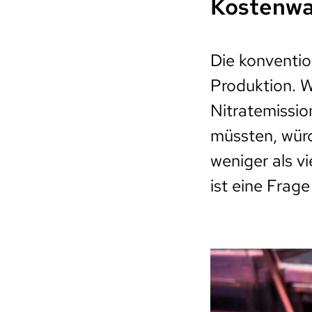
Kostenwah
Die konventio
Produktion. 
Nitratemissio
müssten, würd
weniger als v
ist eine Frag