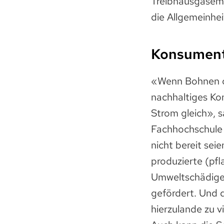
Treibhausgasemi
die Allgemeinhe
Konsument*
«Wenn Bohnen od
nachhaltiges K
Strom gleich», s
Fachhochschule K
nicht bereit sei
produzierte (pfl
Umweltschädige
gefördert. Und 
hierzulande zu v