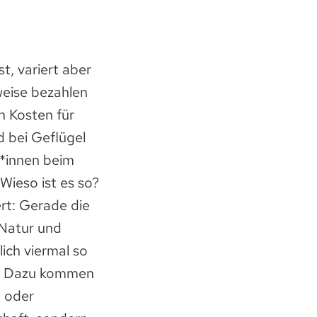
t, variert aber
weise bezahlen
n Kosten für
d bei Geflügel
*innen beim
Wieso ist es so?
ert: Gerade die
 Natur und
ich viermal so
el. Dazu kommen
- oder