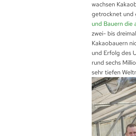
wachsen Kakaobä
getrocknet und 
und Bauern die 
zwei- bis dreima
Kakaobauern nic
und Erfolg des 
rund sechs Mill
sehr tiefen Welt