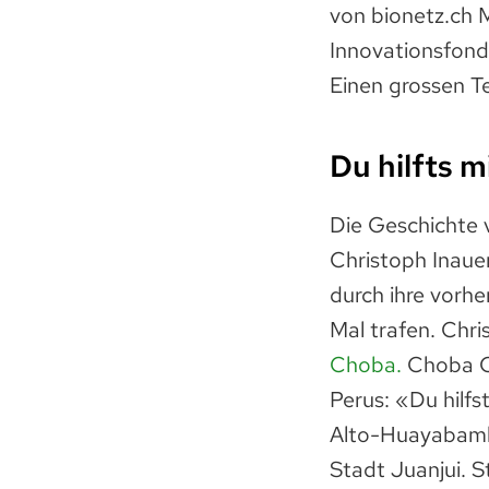
von bionetz.ch 
Innovationsfond
Einen grossen T
Du hilfts mi
Die Geschichte 
Christoph Inau
durch ihre vorh
Mal trafen. Chr
Choba.
Choba C
Perus: «Du hilfs
Alto-Huayabamba
Stadt Juanjui. 