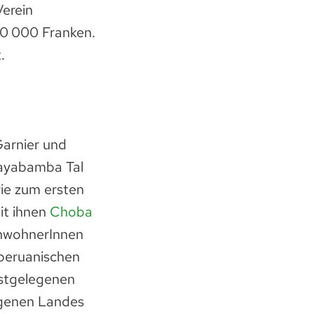
Verein
00 000 Franken.
.
arnier und
uayabamba Tal
rie zum ersten
it ihnen
Choba
inwohnerInnen
 peruanischen
hstgelegenen
eigenen Landes