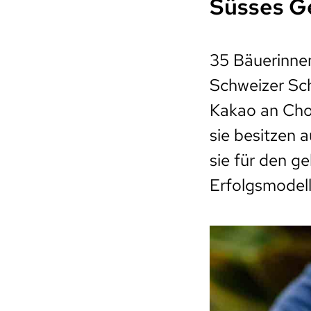
Süsses G
35 Bäuerinnen
Schweizer Sch
Kakao an Chob
sie besitzen 
sie für den g
Erfolgsmodell