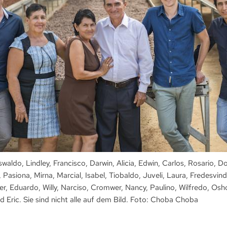
ldo, Lindley, Francisco, Darwin, Alicia, Edwin, Carlos, Rosario, Dor
n, Pasiona, Mirna, Marcial, Isabel, Tiobaldo, Juveli, Laura, Fredesvi
mer, Eduardo, Willy, Narciso, Cromwer, Nancy, Paulino, Wilfredo, Osh
d Eric. Sie sind nicht alle auf dem Bild. Foto: Choba Choba